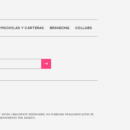
MOCHILAS Y CARTERAS
BRANDING
COLLABS
→
/
ET ESTÁN LEGALMENTE RESERVADOS, NO PUDIENDO REALIZARSE ACTOS DE
SENTIMIENTO POR ESCRITO.