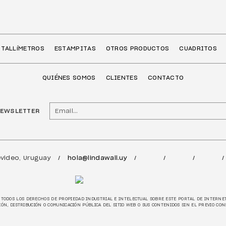
TALLíMETROS
ESTAMPITAS
OTROS PRODUCTOS
CUADRITOS
QUIÉNES SOMOS
CLIENTES
CONTACTO
NEWSLETTER
video, Uruguay
hola@lindawall.uy
/
/
/
/
E TODOS LOS DERECHOS DE PROPIEDAD INDUSTRIAL E INTELECTUAL SOBRE ESTE PORTAL DE INTERN
IÓN, DISTRIBUCIÓN O COMUNICACIÓN PÚBLICA DEL SITIO WEB O SUS CONTENIDOS SIN EL PREVIO CON