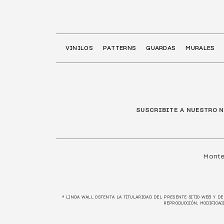
VINILOS
PATTERNS
GUARDAS
MURALES
SUSCRIBITE A NUESTRO 
Monte
® LINDA WALL OSTENTA LA TITULARIDAD DEL PRESENTE SITIO WEB Y D
REPRODUCCIÓN, MODIFICAC